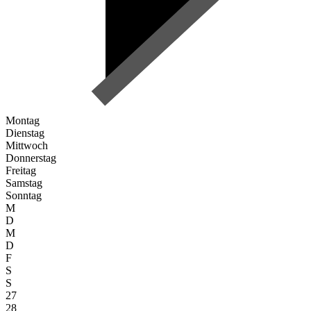
Montag
Dienstag
Mittwoch
Donnerstag
Freitag
Samstag
Sonntag
M
D
M
D
F
S
S
27
28