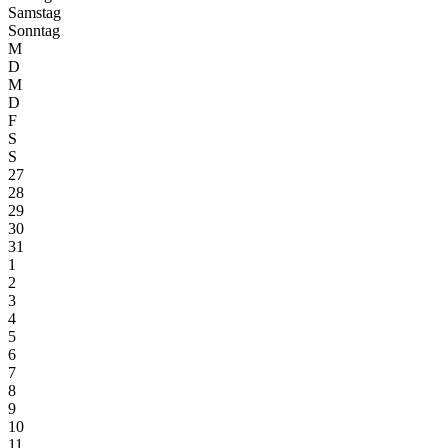
Samstag
Sonntag
M
D
M
D
F
S
S
27
28
29
30
31
1
2
3
4
5
6
7
8
9
10
11