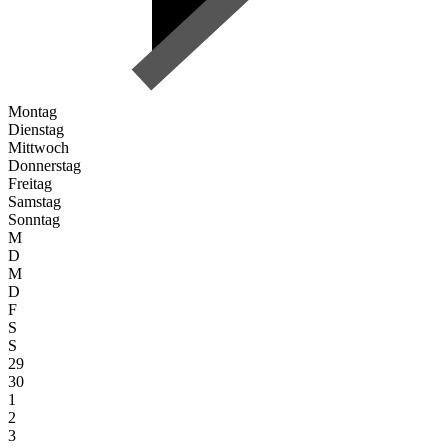
Montag
Dienstag
Mittwoch
Donnerstag
Freitag
Samstag
Sonntag
M
D
M
D
F
S
S
29
30
1
2
3