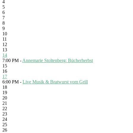
4
5
6
7
8
9
10
11
12
13
14
7:00 PM -
Annemarie Stoltenberg: Bücherherbst
15
16
17
6:00 PM -
Live Musik & Bratwurst vom Grill
18
19
20
21
22
23
24
25
26