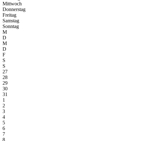
Mittwoch
Donnerstag
Freitag
Samstag
Sonntag
M
D
M
D
F
S
S
27
28
29
30
31
1
2
3
4
5
6
7
8