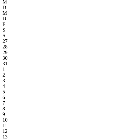
M
D
M
D
F
S
S
27
28
29
30
31
1
2
3
4
5
6
7
8
9
10
11
12
13