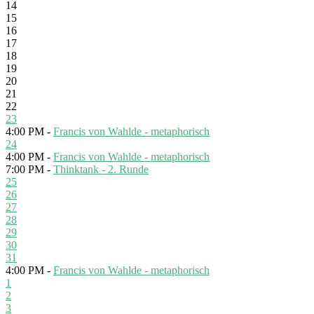
14
15
16
17
18
19
20
21
22
23
4:00 PM -
Francis von Wahlde - metaphorisch
24
4:00 PM -
Francis von Wahlde - metaphorisch
7:00 PM -
Thinktank - 2. Runde
25
26
27
28
29
30
31
4:00 PM -
Francis von Wahlde - metaphorisch
1
2
3