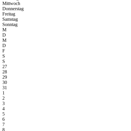
Mittwoch
Donnerstag
Freitag
Samstag
Sonntag
M
D
M
D
F
S
S
27
28
29
30
31
1
2
3
4
5
6
7
8