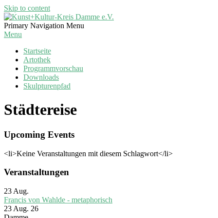
Skip to content
Kunst+Kultur-
Primary Navigation Menu
Kreis
Menu
Damme
Startseite
e.V.
Artothek
Programmvorschau
Downloads
Skulpturenpfad
Städtereise
Upcoming Events
<li>Keine Veranstaltungen mit diesem Schlagwort</li>
Veranstaltungen
23
Aug.
Francis von Wahlde - metaphorisch
23 Aug. 26
Damme