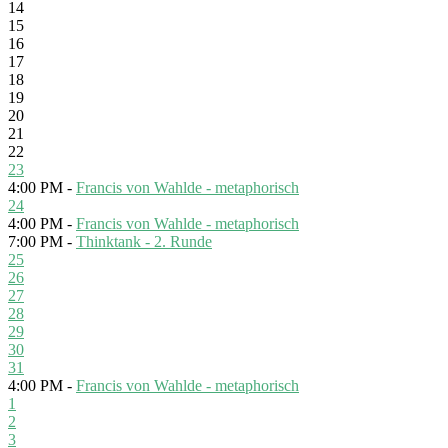
14
15
16
17
18
19
20
21
22
23
4:00 PM -
Francis von Wahlde - metaphorisch
24
4:00 PM -
Francis von Wahlde - metaphorisch
7:00 PM -
Thinktank - 2. Runde
25
26
27
28
29
30
31
4:00 PM -
Francis von Wahlde - metaphorisch
1
2
3