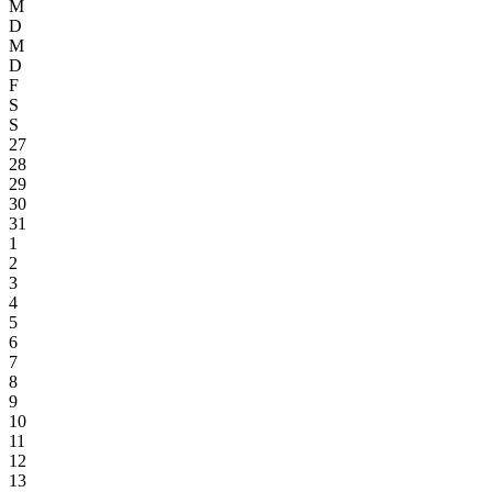
M
D
M
D
F
S
S
27
28
29
30
31
1
2
3
4
5
6
7
8
9
10
11
12
13