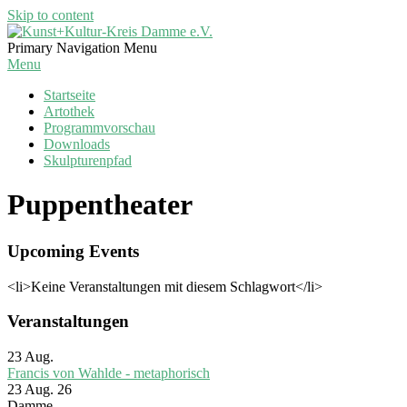
Skip to content
Kunst+Kultur-
Primary Navigation Menu
Kreis
Menu
Damme
Startseite
e.V.
Artothek
Programmvorschau
Downloads
Skulpturenpfad
Puppentheater
Upcoming Events
<li>Keine Veranstaltungen mit diesem Schlagwort</li>
Veranstaltungen
23
Aug.
Francis von Wahlde - metaphorisch
23 Aug. 26
Damme