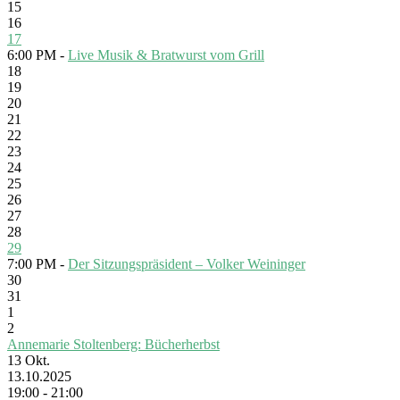
15
16
17
6:00 PM -
Live Musik & Bratwurst vom Grill
18
19
20
21
22
23
24
25
26
27
28
29
7:00 PM -
Der Sitzungspräsident – Volker Weininger
30
31
1
2
Annemarie Stoltenberg: Bücherherbst
13
Okt.
13.10.2025
19:00 - 21:00