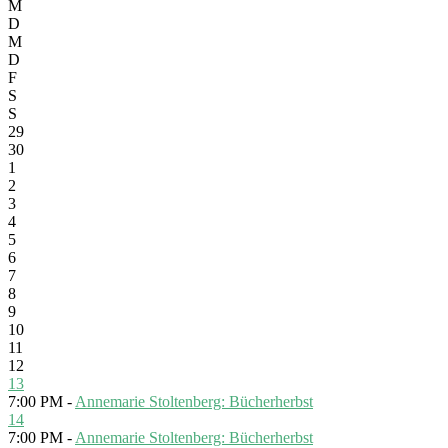
M
D
M
D
F
S
S
29
30
1
2
3
4
5
6
7
8
9
10
11
12
13
7:00 PM -
Annemarie Stoltenberg: Bücherherbst
14
7:00 PM -
Annemarie Stoltenberg: Bücherherbst