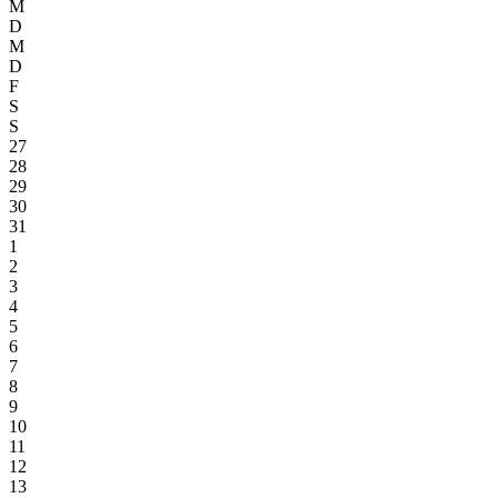
M
D
M
D
F
S
S
27
28
29
30
31
1
2
3
4
5
6
7
8
9
10
11
12
13