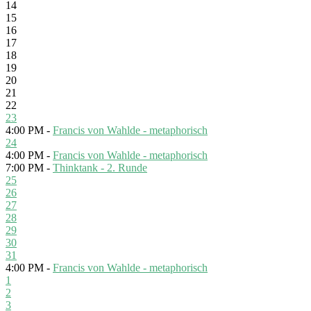
14
15
16
17
18
19
20
21
22
23
4:00 PM -
Francis von Wahlde - metaphorisch
24
4:00 PM -
Francis von Wahlde - metaphorisch
7:00 PM -
Thinktank - 2. Runde
25
26
27
28
29
30
31
4:00 PM -
Francis von Wahlde - metaphorisch
1
2
3