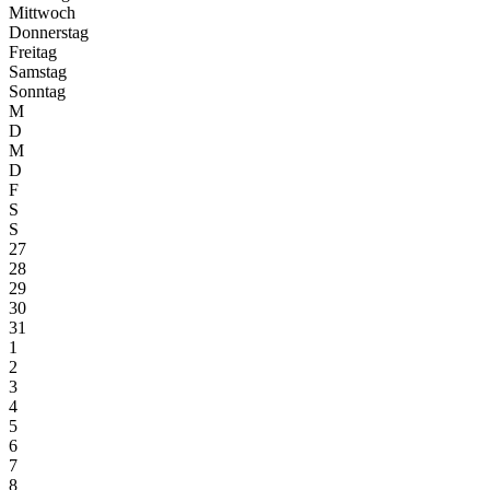
Mittwoch
Donnerstag
Freitag
Samstag
Sonntag
M
D
M
D
F
S
S
27
28
29
30
31
1
2
3
4
5
6
7
8