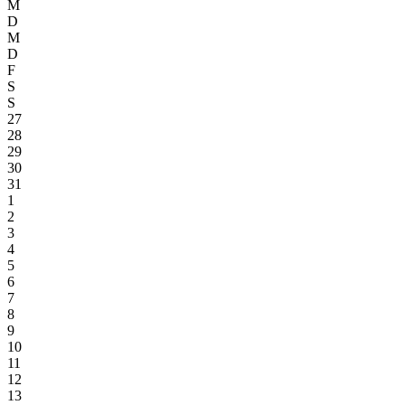
M
D
M
D
F
S
S
27
28
29
30
31
1
2
3
4
5
6
7
8
9
10
11
12
13