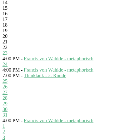
14
15
16
17
18
19
20
21
22
23
4:00 PM -
Francis von Wahlde - metaphorisch
24
4:00 PM -
Francis von Wahlde - metaphorisch
7:00 PM -
Thinktank - 2. Runde
25
26
27
28
29
30
31
4:00 PM -
Francis von Wahlde - metaphorisch
1
2
3