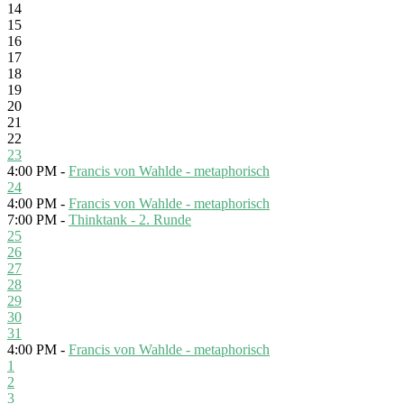
14
15
16
17
18
19
20
21
22
23
4:00 PM -
Francis von Wahlde - metaphorisch
24
4:00 PM -
Francis von Wahlde - metaphorisch
7:00 PM -
Thinktank - 2. Runde
25
26
27
28
29
30
31
4:00 PM -
Francis von Wahlde - metaphorisch
1
2
3