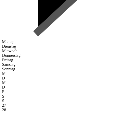
Montag
Dienstag
Mittwoch
Donnerstag
Freitag
Samstag
Sonntag
M
D
M
D
F
S
S
27
28