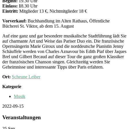
Beginn:
19.30 Uhr
Einlass: 1
8.30 Uhr
Eintritt:
Mitglieder 13 €, Nichtmitglieder 18 €
Vorverkauf:
Buchhandlung im Alten Rathaus, Öffentliche
Bücherei St. Viktor, ab dem 15. August
Auf eine ganz und gar besondere musikalische Stadtführung lädt Sie
auf charmante Art und Weise das Pariser Duo ein. Die französische
Opernsängerin Marie Giroux und die norddeutsche Pianistin Jenny
Schäuffele werden von Charles Aznavour bis Edith Piaf über Jaques
Brel und Gilbert Becaud auf dieser Tour die ganz großen Klassiker
der französischen Chanson singen. Gleichzeitig werden Sie
Geheimnisse und interessante Tipps über Paris erfahren.
Ort:
Scheune Leiber
Kategorie
Musik
2022-09-15
Veranstaltungen
25
Sep.