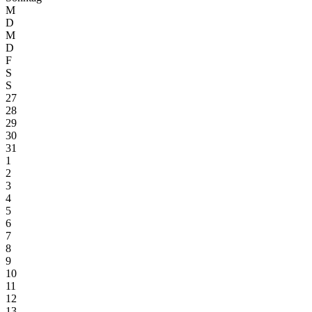
M
D
M
D
F
S
S
27
28
29
30
31
1
2
3
4
5
6
7
8
9
10
11
12
13