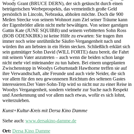
Woody Grant (BRUCE DERN), der sich getäuscht durch einen
betrügerischen Werbeprospekts, das vermeintlich große Geld
persönlich in Lincoln, Nebraska, abholen möchte. Doch die 900
Meilen Strecke von seinem Wohnort zum Ziel seiner Träume kann
der Eigenbrötler allein nicht mehr bewältigen. Von seiner garstigen
Gattin Kate (JUNE SQUIBB) und seinem verbitterten Sohn Ross
(BOB ODENKIRK) ist keine Hilfe zu erwarten: Sie tragen ihm
immer noch seine unrühmliche Säufer-Vergangenheit nach und
würden ihn am liebsten in ein Heim stecken. Schließlich erklärt sich
sein gutmütiger Sohn David (WILL FORTE) dazu bereit, die Fahrt
mit seinem Vater anzutreten – auch wenn die beiden schon lange
nicht mehr viel miteinander zu tun haben. Bei einem ungeplanten
Zwischenstopp in Woodys Geburtsstadt Hawthorne treffen sie auf
ihre Verwandtschaft, alte Freunde und auch viele Neider, die sich
vor allem für den neu gewonnenen Reichtum des seltenen Gastes
interessieren.Der Vater-Sohn-Trip wird so nicht nur zu einer Reise in
Woodys Vergangenheit, sondern vielmehr zur Suche nach Respekt
und Anerkennung und vor allem nach etwas, wofür es sich lohnt,
weiterzuleben.
Kunst+Kultur-Kreis mit Dersa Kino Damme
Siehe auch:
www.dersakino-damme.de
Ort:
Dersa Kino Damme