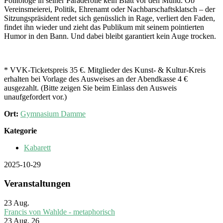
Politologe in seiner Paraderolle kein Blatt vor den Mund. Ob
Vereinsmeierei, Politik, Ehrenamt oder Nachbarschaftsklatsch – der
Sitzungspräsident redet sich genüsslich in Rage, verliert den Faden,
findet ihn wieder und zieht das Publikum mit seinem pointierten
Humor in den Bann. Und dabei bleibt garantiert kein Auge trocken.
* VVK-Ticketspreis 35 €. Mitglieder des Kunst- & Kultur-Kreis
erhalten bei Vorlage des Ausweises an der Abendkasse 4 €
ausgezahlt. (Bitte zeigen Sie beim Einlass den Ausweis
unaufgefordert vor.)
Ort:
Gymnasium Damme
Kategorie
Kabarett
2025-10-29
Veranstaltungen
23
Aug.
Francis von Wahlde - metaphorisch
23 Aug. 26