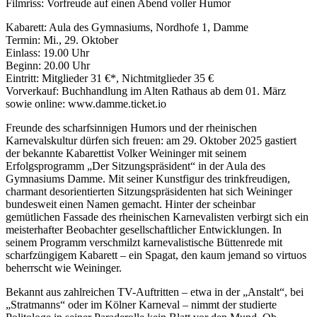
Filmriss: Vorfreude auf einen Abend voller Humor
Kabarett: Aula des Gymnasiums, Nordhofe 1, Damme
Termin: Mi., 29. Oktober
Einlass: 19.00 Uhr
Beginn: 20.00 Uhr
Eintritt: Mitglieder 31 €*, Nichtmitglieder 35 €
Vorverkauf: Buchhandlung im Alten Rathaus ab dem 01. März
sowie online: www.damme.ticket.io
Freunde des scharfsinnigen Humors und der rheinischen
Karnevalskultur dürfen sich freuen: am 29. Oktober 2025 gastiert
der bekannte Kabarettist Volker Weininger mit seinem
Erfolgsprogramm „Der Sitzungspräsident“ in der Aula des
Gymnasiums Damme. Mit seiner Kunstfigur des trinkfreudigen,
charmant desorientierten Sitzungspräsidenten hat sich Weininger
bundesweit einen Namen gemacht. Hinter der scheinbar
gemütlichen Fassade des rheinischen Karnevalisten verbirgt sich ein
meisterhafter Beobachter gesellschaftlicher Entwicklungen. In
seinem Programm verschmilzt karnevalistische Büttenrede mit
scharfzüngigem Kabarett – ein Spagat, den kaum jemand so virtuos
beherrscht wie Weininger.
Bekannt aus zahlreichen TV-Auftritten – etwa in der „Anstalt“, bei
„Stratmanns“ oder im Kölner Karneval – nimmt der studierte