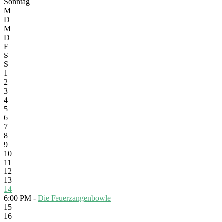
Sonntag
M
D
M
D
F
S
S
1
2
3
4
5
6
7
8
9
10
11
12
13
14
6:00 PM -
Die Feuerzangenbowle
15
16