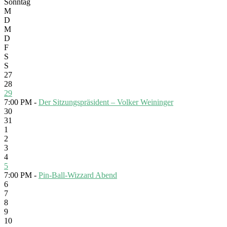
Sonntag
M
D
M
D
F
S
S
27
28
29
7:00 PM -
Der Sitzungspräsident – Volker Weininger
30
31
1
2
3
4
5
7:00 PM -
Pin-Ball-Wizzard Abend
6
7
8
9
10