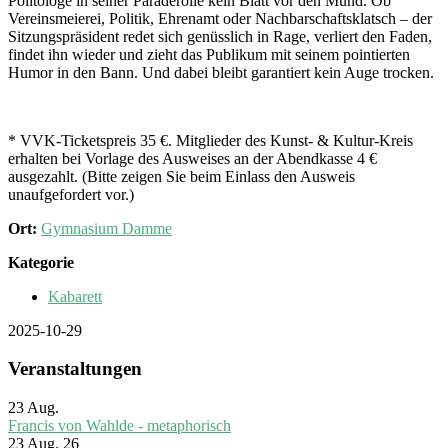
Politologe in seiner Paraderolle kein Blatt vor den Mund. Ob
Vereinsmeierei, Politik, Ehrenamt oder Nachbarschaftsklatsch – der
Sitzungspräsident redet sich genüsslich in Rage, verliert den Faden,
findet ihn wieder und zieht das Publikum mit seinem pointierten
Humor in den Bann. Und dabei bleibt garantiert kein Auge trocken.
* VVK-Ticketspreis 35 €. Mitglieder des Kunst- & Kultur-Kreis
erhalten bei Vorlage des Ausweises an der Abendkasse 4 €
ausgezahlt. (Bitte zeigen Sie beim Einlass den Ausweis
unaufgefordert vor.)
Ort:
Gymnasium Damme
Kategorie
Kabarett
2025-10-29
Veranstaltungen
23
Aug.
Francis von Wahlde - metaphorisch
23 Aug. 26