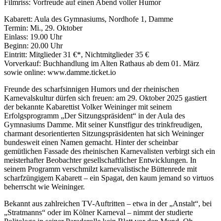
Filmriss: Vorfreude auf einen Abend voller Humor
Kabarett: Aula des Gymnasiums, Nordhofe 1, Damme
Termin: Mi., 29. Oktober
Einlass: 19.00 Uhr
Beginn: 20.00 Uhr
Eintritt: Mitglieder 31 €*, Nichtmitglieder 35 €
Vorverkauf: Buchhandlung im Alten Rathaus ab dem 01. März
sowie online: www.damme.ticket.io
Freunde des scharfsinnigen Humors und der rheinischen
Karnevalskultur dürfen sich freuen: am 29. Oktober 2025 gastiert
der bekannte Kabarettist Volker Weininger mit seinem
Erfolgsprogramm „Der Sitzungspräsident“ in der Aula des
Gymnasiums Damme. Mit seiner Kunstfigur des trinkfreudigen,
charmant desorientierten Sitzungspräsidenten hat sich Weininger
bundesweit einen Namen gemacht. Hinter der scheinbar
gemütlichen Fassade des rheinischen Karnevalisten verbirgt sich ein
meisterhafter Beobachter gesellschaftlicher Entwicklungen. In
seinem Programm verschmilzt karnevalistische Büttenrede mit
scharfzüngigem Kabarett – ein Spagat, den kaum jemand so virtuos
beherrscht wie Weininger.
Bekannt aus zahlreichen TV-Auftritten – etwa in der „Anstalt“, bei
„Stratmanns“ oder im Kölner Karneval – nimmt der studierte