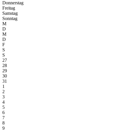
Donnerstag
Freitag
Samstag
Sonntag
M
D
M
D
F
S
S
27
28
29
30
31
1
2
3
4
5
6
7
8
9