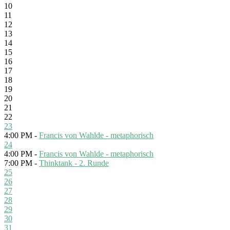
10
11
12
13
14
15
16
17
18
19
20
21
22
23
4:00 PM -
Francis von Wahlde - metaphorisch
24
4:00 PM -
Francis von Wahlde - metaphorisch
7:00 PM -
Thinktank - 2. Runde
25
26
27
28
29
30
31