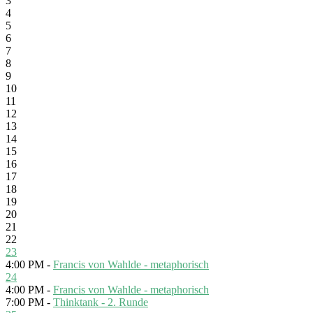
3
4
5
6
7
8
9
10
11
12
13
14
15
16
17
18
19
20
21
22
23
4:00 PM -
Francis von Wahlde - metaphorisch
24
4:00 PM -
Francis von Wahlde - metaphorisch
7:00 PM -
Thinktank - 2. Runde