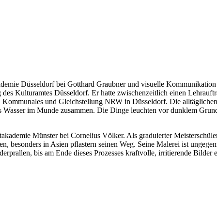
kademie Düsseldorf bei Gotthard Graubner und visuelle Kommunikation 
ag des Kulturamtes Düsseldorf. Er hatte zwischenzeitlich einen Lehrau
u, Kommunales und Gleichstellung NRW in Düsseldorf. Die alltägliche
das Wasser im Munde zusammen. Die Dinge leuchten vor dunklem Grund
takademie Münster bei Cornelius Völker. Als graduierter Meisterschüler
, besonders in Asien pflastern seinen Weg. Seine Malerei ist ungegenst
erprallen, bis am Ende dieses Prozesses kraftvolle, irritierende Bilder e