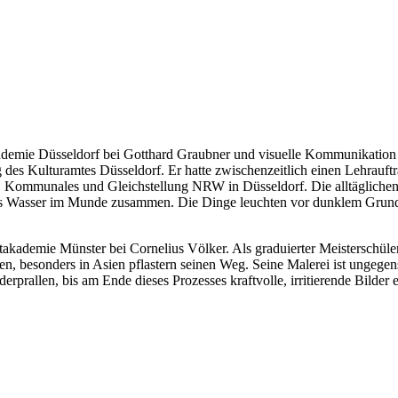
kademie Düsseldorf bei Gotthard Graubner und visuelle Kommunikation 
ag des Kulturamtes Düsseldorf. Er hatte zwischenzeitlich einen Lehrau
u, Kommunales und Gleichstellung NRW in Düsseldorf. Die alltägliche
das Wasser im Munde zusammen. Die Dinge leuchten vor dunklem Grund
takademie Münster bei Cornelius Völker. Als graduierter Meisterschüler
, besonders in Asien pflastern seinen Weg. Seine Malerei ist ungegenst
erprallen, bis am Ende dieses Prozesses kraftvolle, irritierende Bilder e