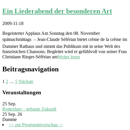
Ein Liederabend der besonderen Art
2009-11-18
Begeisterter Applaus Am Sonntag den 08. November
spätnachmittags – Jean-Claude Séférian bietet crème de la crème im
Dammer Rathaus und nimmt das Publikum mit in seine Welt des
französichen Chansons. Begleitet wird er gefühlvoll von seiner Frau
Christiane Rieger-Séférian am
Weiter lesen
Beitragsnavigation
1
2
…
5
Nächste
Veranstaltungen
25
Sep.
Rotterdam – gebaute Zukunft
25 Sep. 26
Damme
>> zur Programmvorschau ->