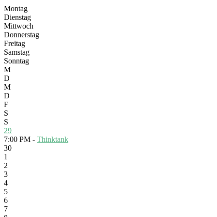
Montag
Dienstag
Mittwoch
Donnerstag
Freitag
Samstag
Sonntag
M
D
M
D
F
S
S
29
7:00 PM -
Thinktank
30
1
2
3
4
5
6
7