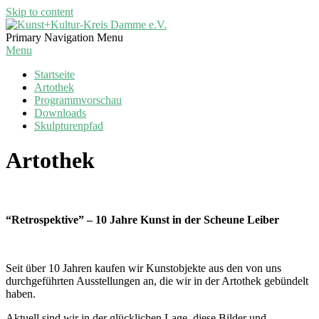
Skip to content
Kunst+Kultur-
Primary Navigation Menu
Kreis
Menu
Damme
Startseite
e.V.
Artothek
Programmvorschau
Downloads
Skulpturenpfad
Artothek
“Retrospektive” – 10 Jahre Kunst in der Scheune Leiber
Seit über 10 Jahren kaufen wir Kunstobjekte aus den von uns
durchgeführten Ausstellungen an, die wir in der Artothek gebündelt
haben.
Aktuell sind wir in der glücklichen Lage, diese Bilder und