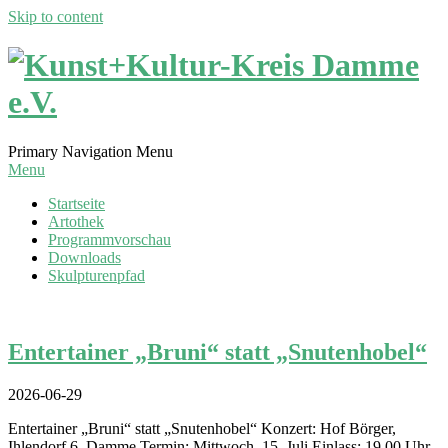
Skip to content
Kunst+Kultur-
Primary Navigation Menu
Kreis
Menu
Damme
Startseite
Artothek
Programmvorschau
e.V.
Downloads
Skulpturenpfad
Entertainer „Bruni“ statt „Snutenhobel“
2026-06-29
Entertainer „Bruni“ statt „Snutenhobel“ Konzert: Hof Börger,
Ihlendorf 6, Damme Termin: Mittwoch, 15. Juli Einlass: 19.00 Uhr