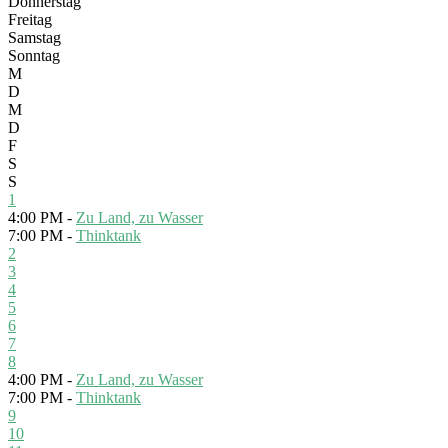
Donnerstag
Freitag
Samstag
Sonntag
M
D
M
D
F
S
S
1
4:00 PM -
Zu Land, zu Wasser
7:00 PM -
Thinktank
2
3
4
5
6
7
8
4:00 PM -
Zu Land, zu Wasser
7:00 PM -
Thinktank
9
10