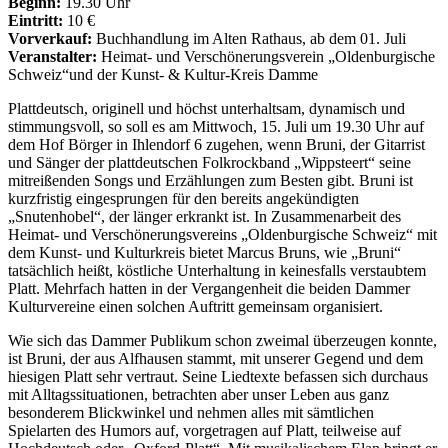
Beginn:
19.30 Uhr
Eintritt:
10 €
Vorverkauf:
Buchhandlung im Alten Rathaus, ab dem 01. Juli
Veranstalter:
Heimat- und Verschönerungsverein „Oldenburgische
Schweiz“und der Kunst- & Kultur-Kreis Damme
Plattdeutsch, originell und höchst unterhaltsam, dynamisch und
stimmungsvoll, so soll es am Mittwoch, 15. Juli um 19.30 Uhr auf
dem Hof Börger in Ihlendorf 6 zugehen, wenn Bruni, der Gitarrist
und Sänger der plattdeutschen Folkrockband „Wippsteert“ seine
mitreißenden Songs und Erzählungen zum Besten gibt. Bruni ist
kurzfristig eingesprungen für den bereits angekündigten
„Snutenhobel“, der länger erkrankt ist. In Zusammenarbeit des
Heimat- und Verschönerungsvereins „Oldenburgische Schweiz“ mit
dem Kunst- und Kulturkreis bietet Marcus Bruns, wie „Bruni“
tatsächlich heißt, köstliche Unterhaltung in keinesfalls verstaubtem
Platt. Mehrfach hatten in der Vergangenheit die beiden Dammer
Kulturvereine einen solchen Auftritt gemeinsam organisiert.
Wie sich das Dammer Publikum schon zweimal überzeugen konnte,
ist Bruni, der aus Alfhausen stammt, mit unserer Gegend und dem
hiesigen Platt sehr vertraut. Seine Liedtexte befassen sich durchaus
mit Alltagssituationen, betrachten aber unser Leben aus ganz
besonderem Blickwinkel und nehmen alles mit sämtlichen
Spielarten des Humors auf, vorgetragen auf Platt, teilweise auf