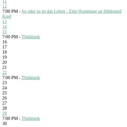
11
12
7:00 PM -
So oder so ist das Leben - Eine Hommage an Hildegard
Knef
13
14
15
7:00 PM -
Thinktank
16
17
18
19
20
21
22
7:00 PM -
Thinktank
23
24
25
26
27
28
29
7:00 PM -
Thinktank
30