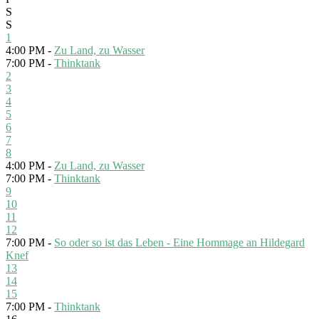
S
S
1
4:00 PM -
Zu Land, zu Wasser
7:00 PM -
Thinktank
2
3
4
5
6
7
8
4:00 PM -
Zu Land, zu Wasser
7:00 PM -
Thinktank
9
10
11
12
7:00 PM -
So oder so ist das Leben - Eine Hommage an Hildegard
Knef
13
14
15
7:00 PM -
Thinktank