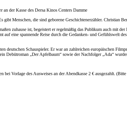
r an der Kasse des Dersa Kinos Centers Damme
s gibt Menschen, die sind geborene Geschichtenerzähler. Christian Berke
ermaßen zuhause ist, begeistert er regelmäßig das Publikum auch mit der
mt auf eine spannende Reise durch die Gedanken- und Gefühlswelt des Au
esten deutschen Schauspieler. Er war an zahlreichen europäischen Film
in Debütroman „Der Apfelbaum“ sowie der Nachfolger „Ada“ wurden v
en bei Vorlage des Ausweises an der Abendkasse 2 € ausgezahlt. (Bitte