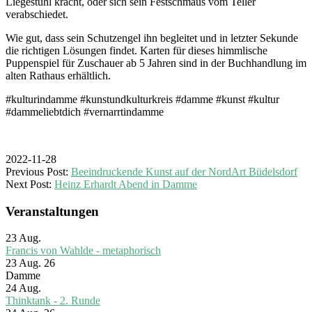
Liegestuhl kracht, oder sich sein Festschmaus vom Teller
verabschiedet.
Wie gut, dass sein Schutzengel ihn begleitet und in letzter Sekunde
die richtigen Lösungen findet. Karten für dieses himmlische
Puppenspiel für Zuschauer ab 5 Jahren sind in der Buchhandlung im
alten Rathaus erhältlich.
#kulturindamme #kunstundkulturkreis #damme #kunst #kultur
#dammeliebtdich #vernarrtindamme
2022-11-28
Previous Post:
Beeindruckende Kunst auf der NordArt Büdelsdorf
Next Post:
Heinz Erhardt Abend in Damme
Veranstaltungen
23
Aug.
Francis von Wahlde - metaphorisch
23 Aug. 26
Damme
24
Aug.
Thinktank - 2. Runde