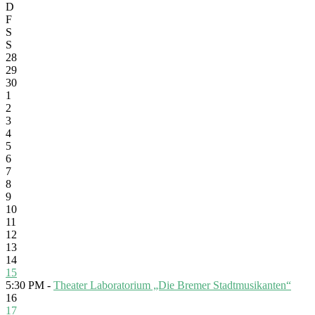
D
F
S
S
28
29
30
1
2
3
4
5
6
7
8
9
10
11
12
13
14
15
5:30 PM -
Theater Laboratorium „Die Bremer Stadtmusikanten“
16
17