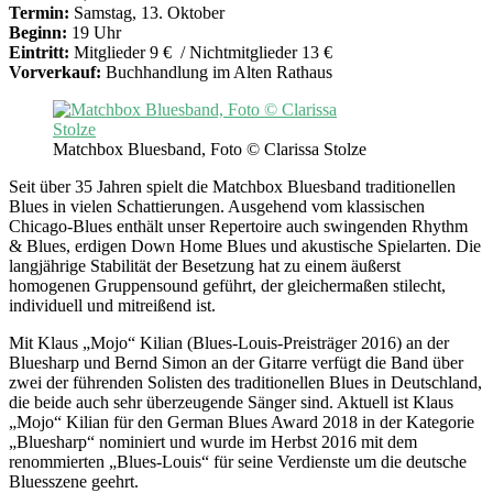
Termin:
Samstag, 13. Oktober
Beginn:
19 Uhr
Eintritt:
Mitglieder 9 € / Nichtmitglieder 13 €
Vorverkauf:
Buchhandlung im Alten Rathaus
Matchbox Bluesband, Foto © Clarissa Stolze
Seit über 35 Jahren spielt die Matchbox Bluesband traditionellen
Blues in vielen Schattierungen. Ausgehend vom klassischen
Chicago-Blues enthält unser Repertoire auch swingenden Rhythm
& Blues, erdigen Down Home Blues und akustische Spielarten. Die
langjährige Stabilität der Besetzung hat zu einem äußerst
homogenen Gruppensound geführt, der gleichermaßen stilecht,
individuell und mitreißend ist.
Mit Klaus „Mojo“ Kilian (Blues-Louis-Preisträger 2016) an der
Bluesharp und Bernd Simon an der Gitarre verfügt die Band über
zwei der führenden Solisten des traditionellen Blues in Deutschland,
die beide auch sehr überzeugende Sänger sind. Aktuell ist Klaus
„Mojo“ Kilian für den German Blues Award 2018 in der Kategorie
„Bluesharp“ nominiert und wurde im Herbst 2016 mit dem
renommierten „Blues-Louis“ für seine Verdienste um die deutsche
Bluesszene geehrt.