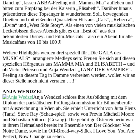
Dancing“, lassen ABBA-Feeling mit „Mamma Mia“ aufleben und
bitten zum Empfang bei der Kaiserin „Elisabeth“. Darüber hinaus
präsentieren diese Topsänger in wunderbaren Soli, bewegenden
Duetten und mitreißenden Quar-tetten Hits aus „Cats“, „Rebecca“,
„Evita“ und „West Side Story“. Als einen von vielen musikalischen
Leckerbissen dieses Abends gibt es ein „Best of“ aus den
bekanntesten Disney- und Film-Musicals – also ein Abend für alle
Musicalfans von 10 bis 100 J!
Weitere Highlights werden drei speziell für „Die GALA des
MUSICALS“ arrangierte Medleys sein: Freuen Sie sich auf diesen
speziellen Hörgenuss aus MAMMA MIA und ELISABETH – und
ob Victor Petersen und Anja Wendzel „TANZ DER VAMPIRE“-
Feeling an diesem Tag in Damme verbreiten werden, wollen wir an
dieser Stelle noch nicht verraten ….!“
ANJA WENDZEL
Anja Wendzel schloss ihre Ausbildung mit dem
Diplom der pari-tätischen Prüfungskommission für Bühnenberufe
mit Auszeichnung in Wien ab. Sie erhielt Unterricht von Jutta Elenz
(Tanz), Steve Ray (Schau-spiel), sowie von Previn Mitchell Moore
und Sebastian Vittucci (Gesang). Die gebürtige Österreicherin war
in ihrem Heimatland bereits im Ensemble von Der Glöckner Von
Notre Dame, sowie im Off-Broad-way-Stück I Love You, You Are
Perfect, Now Change zu sehen.