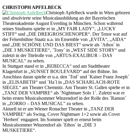
CHRISTOPH APFELBECK
Christoph Apfelbeck wurde in Wien geboren
und absolvierte seine Musicalausbildung an der Bayerischen
Theaterakademie August Everding in München. Schon während
seines Studiums spielte er in „MY FAIR LADY“, „LUCKY
STIFF“ und „DIE DREIGROSCHENOPER“. Der Tenor war auf
der Felsenbühne Staatz u.a. im Ensemble von „EVITA“, „AIDA“
und „DIE SCHÖNE UND DAS BIEST“ sowie als ´Athos´ in
„DIE 3 MUSKETIERE“, ´Tony´ in „WEST SIDE STORY“ und
zuletzt in der Titelrolle von „ARTUS-EXALIBUR – DAS
MUSICAL“ zu sehen.
In Stuttgart stand er in „REBECCA“ und am Stadttheater
Klagenfurt in „SUNSET BOULEVARD“ auf der Bühne. Im
Anschluss daran spielte er u.a. den ´Tod´ und ´Kaiser Franz Joseph´
in „ELISABETH“ und ´Ha´l in „DAS SCHARLACH-ROTE
SIEGEL“ am Theater Chemnitz. Am Theater St. Gallen spielte er in
„TANZ DER VAMPIRE“ als ´Nightmare Solo 1´. Zuletzt war er
beim ersten Musicalsommer Winzendorf in der Rolle des ´Ramon´
in „ZORRO – DAS MUSICAL” zu sehen.
Aktuell ist er am Wiener Ronacher Theater in „TANZ DER
VAMPIRE“ als Swing, Cover Nightmare 1+2 sowie als Cover
´Herbert´ engagiert. Im Sommer spielt er erneut beim
Musicalsommer Winzendorf als ´Ethos´ in „DIE 3
MUSKETIERE“.