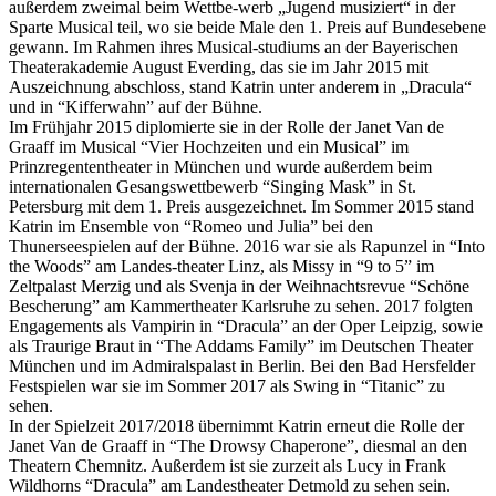
außerdem zweimal beim Wettbe-werb „Jugend musiziert“ in der
Sparte Musical teil, wo sie beide Male den 1. Preis auf Bundesebene
gewann. Im Rahmen ihres Musical-studiums an der Bayerischen
Theaterakademie August Everding, das sie im Jahr 2015 mit
Auszeichnung abschloss, stand Katrin unter anderem in „Dracula“
und in “Kifferwahn” auf der Bühne.
Im Frühjahr 2015 diplomierte sie in der Rolle der Janet Van de
Graaff im Musical “Vier Hochzeiten und ein Musical” im
Prinzregententheater in München und wurde außerdem beim
internationalen Gesangswettbewerb “Singing Mask” in St.
Petersburg mit dem 1. Preis ausgezeichnet. Im Sommer 2015 stand
Katrin im Ensemble von “Romeo und Julia” bei den
Thunerseespielen auf der Bühne. 2016 war sie als Rapunzel in “Into
the Woods” am Landes-theater Linz, als Missy in “9 to 5” im
Zeltpalast Merzig und als Svenja in der Weihnachtsrevue “Schöne
Bescherung” am Kammertheater Karlsruhe zu sehen. 2017 folgten
Engagements als Vampirin in “Dracula” an der Oper Leipzig, sowie
als Traurige Braut in “The Addams Family” im Deutschen Theater
München und im Admiralspalast in Berlin. Bei den Bad Hersfelder
Festspielen war sie im Sommer 2017 als Swing in “Titanic” zu
sehen.
In der Spielzeit 2017/2018 übernimmt Katrin erneut die Rolle der
Janet Van de Graaff in “The Drowsy Chaperone”, diesmal an den
Theatern Chemnitz. Außerdem ist sie zurzeit als Lucy in Frank
Wildhorns “Dracula” am Landestheater Detmold zu sehen sein.