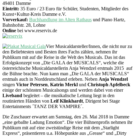
49401 Damme
Eintritt:
35 Euro / 23 Euro für Schüler, Studenten, Mitglieder des
Kunst+Kultur-Kreis Damme e.V.
Vorverkauf:
Buchhandlung im Alten Rathaus
und Piano Hartz,
Bahnhofstr. 28, Lohne
Online
bei www.reservix.de
Vier Musicaldarsteller/Innen, die nicht nur zu
den Beliebtesten und Besten ihres Fachs zählen, nehmen ihr
Publikum mit auf die Reise in die Welt des Musicals. Das ist das
Erfolgskonzept von „Die GALA der MUSICALS“, welche die
österreichische Musicaldarstellerin Anja Wendzel erstmals 2015 auf
die Bühne brachte. Nun kann man „Die GALA der MUSICALS“
erstmals auch in Norddeutschland erleben. Neben
Anja Wendzel
singen
Victor Petersen
,
Katrin Merkl
und
Christoph Apfelbeck
einige der schönsten Musicalsongs und werden dabei von einer
Liveband
begleitet – die musikalische Leitung liegt in den
routinierten Händen von
Leif Klinkhardt
, Dirigent bei Stage
Entertainments ´TANZ DER VAMPIRE´.
Die Zuschauer erwartet am Samstag, den 26. Mai 2018 in Damme
„eine geballte Ladung Emotion“. Die vier Bühnenprofis nehmen ihr
Publikum mit auf eine zweistündige Reise mit dem „Starlight
Express“, präsentieren u.a. Höhepunkte aus „Grease“ und „Dirty