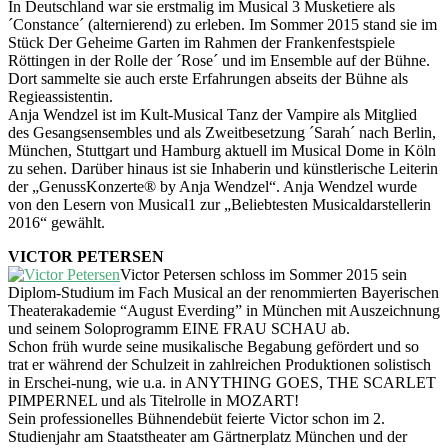
In Deutschland war sie erstmalig im Musical 3 Musketiere als
´Constance´ (alternierend) zu erleben. Im Sommer 2015 stand sie im
Stück Der Geheime Garten im Rahmen der Frankenfestspiele
Röttingen in der Rolle der ´Rose´ und im Ensemble auf der Bühne.
Dort sammelte sie auch erste Erfahrungen abseits der Bühne als
Regieassistentin.
Anja Wendzel ist im Kult-Musical Tanz der Vampire als Mitglied
des Gesangsensembles und als Zweitbesetzung ´Sarah´ nach Berlin,
München, Stuttgart und Hamburg aktuell im Musical Dome in Köln
zu sehen. Darüber hinaus ist sie Inhaberin und künstlerische Leiterin
der „GenussKonzerte® by Anja Wendzel“. Anja Wendzel wurde
von den Lesern von Musical1 zur „Beliebtesten Musicaldarstellerin
2016“ gewählt.
VICTOR PETERSEN
Victor Petersen schloss im Sommer 2015 sein
Diplom-Studium im Fach Musical an der renommierten Bayerischen
Theaterakademie “August Everding” in München mit Auszeichnung
und seinem Soloprogramm EINE FRAU SCHAU ab.
Schon früh wurde seine musikalische Begabung gefördert und so
trat er während der Schulzeit in zahlreichen Produktionen solistisch
in Erschei-nung, wie u.a. in ANYTHING GOES, THE SCARLET
PIMPERNEL und als Titelrolle in MOZART!
Sein professionelles Bühnendebüt feierte Victor schon im 2.
Studienjahr am Staatstheater am Gärtnerplatz München und der