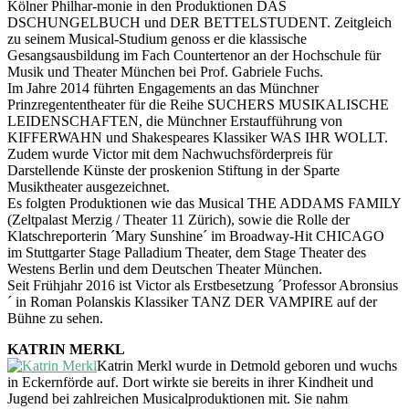
Kölner Philhar-monie in den Produktionen DAS
DSCHUNGELBUCH und DER BETTELSTUDENT. Zeitgleich
zu seinem Musical-Studium genoss er die klassische
Gesangsausbildung im Fach Countertenor an der Hochschule für
Musik und Theater München bei Prof. Gabriele Fuchs.
Im Jahre 2014 führten Engagements an das Münchner
Prinzregententheater für die Reihe SUCHERS MUSIKALISCHE
LEIDENSCHAFTEN, die Münchner Erstaufführung von
KIFFERWAHN und Shakespeares Klassiker WAS IHR WOLLT.
Zudem wurde Victor mit dem Nachwuchsförderpreis für
Darstellende Künste der proskenion Stiftung in der Sparte
Musiktheater ausgezeichnet.
Es folgten Produktionen wie das Musical THE ADDAMS FAMILY
(Zeltpalast Merzig / Theater 11 Zürich), sowie die Rolle der
Klatschreporterin ´Mary Sunshine´ im Broadway-Hit CHICAGO
im Stuttgarter Stage Palladium Theater, dem Stage Theater des
Westens Berlin und dem Deutschen Theater München.
Seit Frühjahr 2016 ist Victor als Erstbesetzung ´Professor Abronsius
´ in Roman Polanskis Klassiker TANZ DER VAMPIRE auf der
Bühne zu sehen.
KATRIN MERKL
Katrin Merkl wurde in Detmold geboren und wuchs
in Eckernförde auf. Dort wirkte sie bereits in ihrer Kindheit und
Jugend bei zahlreichen Musicalproduktionen mit. Sie nahm