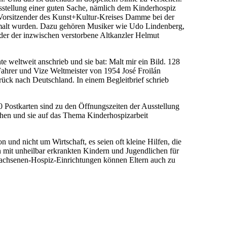
Ausstellung einer guten Sache, nämlich dem Kinderhospiz
, Vorsitzender des Kunst+Kultur-Kreises Damme bei der
gemalt wurden. Dazu gehören Musiker wie Udo Lindenberg,
der der inzwischen verstorbene Altkanzler Helmut
e weltweit anschrieb und sie bat: Malt mir ein Bild. 128
ahrer und Vize Weltmeister von 1954 José Froilán
ück nach Deutschland. In einem Begleitbrief schrieb
0 Postkarten sind zu den Öffnungszeiten der Ausstellung
chen und sie auf das Thema Kinderhospizarbeit
n und nicht um Wirtschaft, es seien oft kleine Hilfen, die
mit unheilbar erkrankten Kindern und Jugendlichen für
wachsenen-Hospiz-Einrichtungen können Eltern auch zu