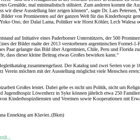
altetes Gemälde, mal minimalistisch stilisiert. Zum anderen kommt die 
ss wir diese Ausstellung hier zeigen können“, sagte Dr. Lars Petersen
die Bilder von Prominenten auf der ganzen Welt für das Kinderhospiz 
n Yoko Ono, der Dalai Lama, Politiker wie Horst Köhler, Lech Walesa o
and auf Initiative eines Paderborner Unterstützers, der 500 Prominent
nes der Bilder malte der 2013 verstorbenen argentinischen Formel-1-F
Paar gelangte das Bild über Argentinien, Chile, Peru und Florida zur
offe, dass dieser kleine Beitrag etwas Großes bewirken kann.“
 Begleitkatalog zusammengefasst. Der Katalog und zwei Serien von je 1
z Verein möchten mit der Ausstellung möglichst viele Menschen errei
zarbeit Großes leistet. Dabei gehe es nicht um Politik, nicht um Religio
nd Jugendhospiz Löwenherz in Syke können jährlich etwa 250 Familien 
k von Kinderhospizdiensten und Vereinen sowie Kooperationen mit Er
anna Enneking am Klavier..(Bkm)
tweit