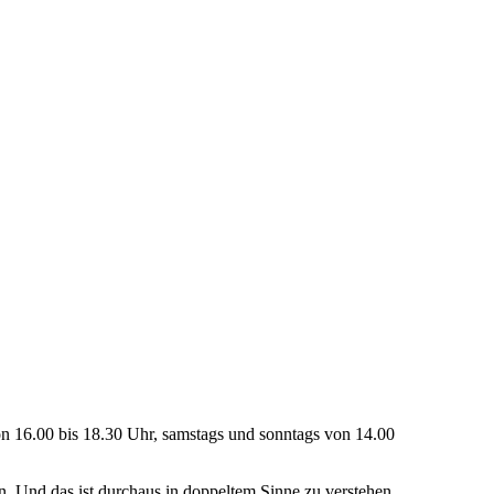
von 16.00 bis 18.30 Uhr, samstags und sonntags von 14.00
n. Und das ist durchaus in doppeltem Sinne zu verstehen.