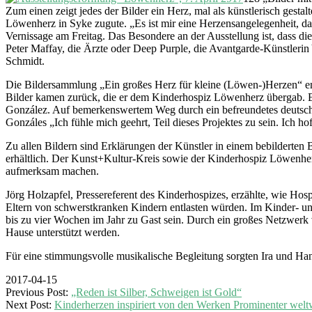
Zum einen zeigt jedes der Bilder ein Herz, mal als künstlerisch gest
Löwenherz in Syke zugute. „Es ist mir eine Herzensangelegenheit, da
Vernissage am Freitag. Das Besondere an der Ausstellung ist, dass 
Peter Maffay, die Ärzte oder Deep Purple, die Avantgarde-Künstleri
Schmidt.
Die Bildersammlung „Ein großes Herz für kleine (Löwen-)Herzen“ entst
Bilder kamen zurück, die er dem Kinderhospiz Löwenherz übergab. Ei
González. Auf bemerkenswertem Weg durch ein befreundetes deutsches 
Gonzáles „Ich fühle mich geehrt, Teil dieses Projektes zu sein. Ich h
Zu allen Bildern sind Erklärungen der Künstler in einem bebilderten
erhältlich. Der Kunst+Kultur-Kreis sowie der Kinderhospiz Löwenher
aufmerksam machen.
Jörg Holzapfel, Pressereferent des Kinderhospizes, erzählte, wie Hospi
Eltern von schwerstkranken Kindern entlasten würden. Im Kinder- u
bis zu vier Wochen im Jahr zu Gast sein. Durch ein großes Netzwer
Hause unterstützt werden.
Für eine stimmungsvolle musikalische Begleitung sorgten Ira und H
2017-04-15
Previous Post:
„Reden ist Silber, Schweigen ist Gold“
Next Post:
Kinderherzen inspiriert von den Werken Prominenter wel