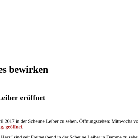
oßes bewirken
eiber eröffnet
April 2017 in der Scheune Leiber zu sehen. Öffnungszeiten: Mittwochs 
, geöffnet
.
 Herz“ sind seit Freitagabend in der Scheune Leiber in Damme zu sehe