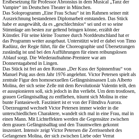
Erstbesetzung für Professor Abronsius in dem Musical „Tanz der
Vampire“ im Deutschen Theater in München.
Das Soloprogramm „Eine Frau Schau“ ist im Rahmen seiner mit
Auszeichnung bestandenen Diplomarbeit entstanden. Das Stück
habe er ausgewählt, da es „geschlechtslos“ sei und er so seine
Stimmlage am besten zur geltend bringen könne, erzählt der
Künstler. Für seine kleine Tournee durch Norddeutschland hat er
das Programm weiter ausgebaut. Unterstützt wird er dabei von Timo
Radünz, der Regie führt, für die Choreographie und Übersetzungen
zuständig ist und bei den Aufführungen für einen reibungslosen
Ablauf sorgt. Die Wiederaufnahme-Premiere war am
Donnerstagabend in Lingen.
Das Stück ist frei an den Roman „Der Kuss der Spinnenfrau“ von
Manuel Puig aus dem Jahr 1976 angelehnt. Victor Petersen spielt als
zentrale Figur den homosexuellen Gefängnisinsassen Luis Alberto
Molina, der sich seine Zelle mit dem Revolutionär Valentin teilt, den
er ausspionieren soll, sich jedoch in ihn verliebt. Um dem trostlosen,
grauen Gefängnisalltag zu entfliehen, träumt sich Molina in eine
bunte Fantasiewelt. Fasziniert ist er von der Filmdiva Aurora.
Überzeugend wechselt Victor Petersen immer wieder in die
unterschiedlichen Charaktere, wandelt sich mal in eine Frau, mal in
einen Mann. Mit Lichteffekten werden die Gegensätze zwischen
dem grauen Gefängnisalltag und den Traumwelten gekonnt
inszeniert. Intensiv zeigt Victor Petersen die Zerrissenheit des
Gefangenen Molina, der sich zwischen Liebe oder Verrat