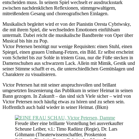
entscheiden muss. In seinem Spiel wechselt er ausdrucksstark
zwischen nachdenklichen Reflexionen, stimmgewaltigem,
mitreißendem Gesang und choreografischen Einlagen.
Musikalisch begleitet wird er von der Pianistin Oresta Cybriwsky,
die mit ihrem Spiel, die wechselnden Emotionen einfühlsam
untermalt. Dabei reicht die musikalische Bandbreite von Oper über
Musical bis hin zu Pop.
Victor Petersen benötigt nur wenige Requisiten: einen Stuhl, einen
Spiegel, einen grauen Umhang-Fetzen, ein Bild. Er selbst erscheint
vom Scheitel bis zur Sohle in tristem Grau, nur die Füße stecken in
Damenschuhen aus schwarzem Lack. Allein mit Mimik, Gestik und
seiner Stimme schafft er es, die unterschiedlichen Gemütslagen und
Charaktere zu visualisieren.
Victor Petersen hat mit seiner anspruchsvollen und brillant
umgesetzten Inszenierung das Publikum in seiner Heimat in seinen
Bann gezogen. In Zukunft – das sind sich Viele sicher – wird von
Victor Petersen noch häufig etwas zu hören und zu sehen sein.
Hoffentlich auch bald wieder in seiner Heimat. (Bkm)
Freude über eine brillante Vorstellung bei ausverkaufter
Scheune Leiber, v.l.: Timo Radünz (Regie), Dr. Lars
Göhmann (Theaterwissenschaftler, Proskenion