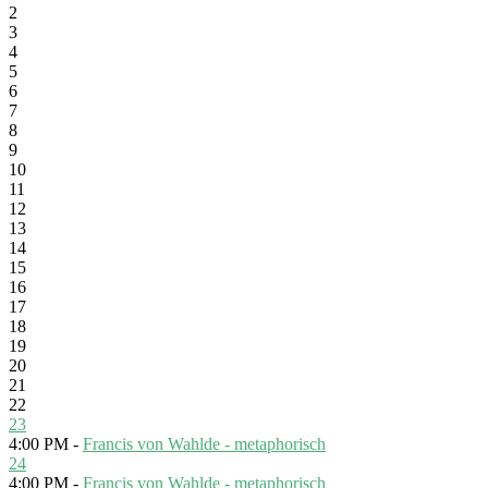
2
3
4
5
6
7
8
9
10
11
12
13
14
15
16
17
18
19
20
21
22
23
4:00 PM -
Francis von Wahlde - metaphorisch
24
4:00 PM -
Francis von Wahlde - metaphorisch