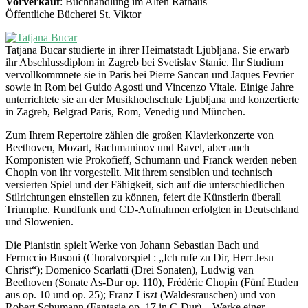
Vorverkauf
: Buchhandlung im Alten Rathaus
Öffentliche Bücherei St. Viktor
Tatjana Bucar studierte in ihrer Heimatstadt Ljubljana. Sie erwarb
ihr Abschlussdiplom in Zagreb bei Svetislav Stanic. Ihr Studium
vervollkommnete sie in Paris bei Pierre Sancan und Jaques Fevrier
sowie in Rom bei Guido Agosti und Vincenzo Vitale. Einige Jahre
unterrichtete sie an der Musikhochschule Ljubljana und konzertierte
in Zagreb, Belgrad Paris, Rom, Venedig und München.
Zum Ihrem Repertoire zählen die großen Klavierkonzerte von
Beethoven, Mozart, Rachmaninov und Ravel, aber auch
Komponisten wie Prokofieff, Schumann und Franck werden neben
Chopin von ihr vorgestellt. Mit ihrem sensiblen und technisch
versierten Spiel und der Fähigkeit, sich auf die unterschiedlichen
Stilrichtungen einstellen zu können, feiert die Künstlerin überall
Triumphe. Rundfunk und CD-Aufnahmen erfolgten in Deutschland
und Slowenien.
Die Pianistin spielt Werke von Johann Sebastian Bach und
Ferruccio Busoni (Choralvorspiel : „Ich rufe zu Dir, Herr Jesu
Christ“); Domenico Scarlatti (Drei Sonaten), Ludwig van
Beethoven (Sonate As-Dur op. 110), Frédéric Chopin (Fünf Etuden
aus op. 10 und op. 25); Franz Liszt (Waldesrauschen) und von
Robert Schumann (Fantasie op. 17 in C-Dur) – Werke einer