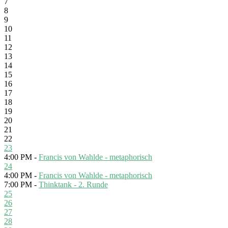
7
8
9
10
11
12
13
14
15
16
17
18
19
20
21
22
23
4:00 PM -
Francis von Wahlde - metaphorisch
24
4:00 PM -
Francis von Wahlde - metaphorisch
7:00 PM -
Thinktank - 2. Runde
25
26
27
28