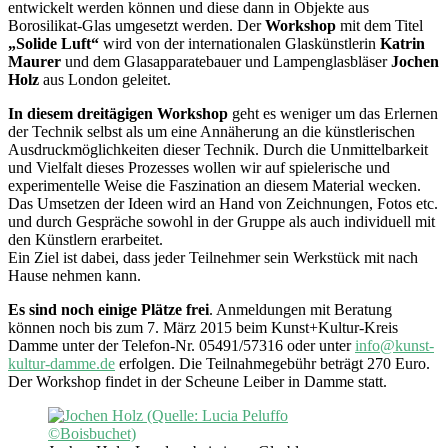
entwickelt werden können und diese dann in Objekte aus
Borosilikat-Glas umgesetzt werden. Der
Workshop
mit dem Titel
„Solide Luft“
wird von der internationalen Glaskünstlerin
Katrin
Maurer
und dem Glasapparatebauer und Lampenglasbläser
Jochen
Holz
aus London geleitet.
In diesem dreitägigen Workshop
geht es weniger um das Erlernen
der Technik selbst als um eine Annäherung an die künstlerischen
Ausdruckmöglichkeiten dieser Technik. Durch die Unmittelbarkeit
und Vielfalt dieses Prozesses wollen wir auf spielerische und
experimentelle Weise die Faszination an diesem Material wecken.
Das Umsetzen der Ideen wird an Hand von Zeichnungen, Fotos etc.
und durch Gespräche sowohl in der Gruppe als auch individuell mit
den Künstlern erarbeitet.
Ein Ziel ist dabei, dass jeder Teilnehmer sein Werkstück mit nach
Hause nehmen kann.
Es sind noch einige Plätze frei
. Anmeldungen mit Beratung
können noch bis zum 7. März 2015 beim Kunst+Kultur-Kreis
Damme unter der Telefon-Nr. 05491/57316 oder unter
info@kunst-
kultur-damme.de
erfolgen. Die Teilnahmegebühr beträgt 270 Euro.
Der Workshop findet in der Scheune Leiber in Damme statt.