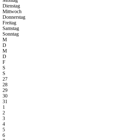
Montag
Dienstag
Mittwoch
Donnerstag
Freitag
Samstag
Sonntag
M
D
M
D
F
S
S
27
28
29
30
31
1
2
3
4
5
6