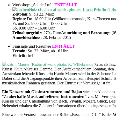
Workshop: „Solide Luft“
ENTFÄLLT
Zeitplan
: 9. bis 22. März
Beginn
: Do. 18.00 Uhr (Willkommensrunde, Kurs-Themen und
Fr. und Sa. 9.00 Uhr – 18.00 Uhr
So. 9.00 Uhr – 16.00 Uhr
Teilnahmegebür:
270,- Euro
Anmeldung und Bereatung:
(0
Anmeldeschluss:
28. Februar 2015
Finissage und Resümee
ENTFÄLLT
Termin:
So. 22. März, ab 16 Uhr
Eintritt:
frei
Glas als fas
Kunst+Kultur-Kreises Damme. Den Auftakt macht am Sonntag, den 15
Amsterdam lebende Künstlerin Katrin Maurer wird in der Scheune Lei
Dabei sind die Ausgangspunkte ihrer Arbeiten zum Beispiel Schrift
musikalischen Rahmen gestalten. Der Eintritt zur Vernissage ist frei.
Ein Konzert mit Glasinstrumenten und Bajan
wird am Abend des 1
“Z
auberhafte
Musik auf seltenen Instrumenten”
vor. Mit Verropho
Klassik und der Unterhaltung von Bach, Vivaldi, Mozart, Gluck, Be
Nebenbei erhalten die Zuhörer Informationen über die eingesetzten I
Eine weitere Veranstaltung aus der Reihe „Faszination Glas“ ist der
W