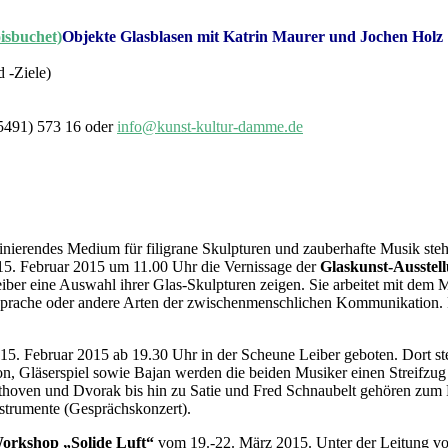
Objekte Glasblasen mit Katrin Maurer und Jochen Holz
 -Ziele)
5491) 573 16 oder
info@kunst-kultur-damme.de
zinierendes Medium für filigrane Skulpturen und zauberhafte Musik steh
. Februar 2015 um 11.00 Uhr die Vernissage der
Glaskunst-Ausstel
ber eine Auswahl ihrer Glas-Skulpturen zeigen. Sie arbeitet mit dem M
, Sprache oder andere Arten der zwischenmenschlichen Kommunikation.
5. Februar 2015 ab 19.30 Uhr in der Scheune Leiber geboten. Dort st
n, Gläserspiel sowie Bajan werden die beiden Musiker einen Streifzug
ethoven und Dvorak bis hin zu Satie und Fred Schnaubelt gehören zum
nstrumente (Gesprächskonzert).
orkshop „Solide Luft“
vom 19.-22. März 2015. Unter der Leitung v