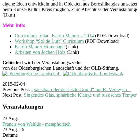
eigene Ideen entwickeln und in Objekten aus Borosilikatglas umset
beim Kunst+Kultur-Kreis möglich. Zum Abschluss der Veranstaltungsr
(Bkm)
Mehr Info:
Curriculum_Vitae_Katrin Maurer – 2014
(PDF-Download)
Workshop “Solide Luft” Cirriculum
(PDF-Download)
Katrin Maurer Homepage
(Link)
Arbeiten von Jochen Holz
(Link)
Gefördert
wird der Veranstaltungszyklus
von der Oldenburgischen Landschaft und der OLB-Stiftung.
2015-02-04
Previous Post:
„Sansibar oder der letzte Grund“ mit R. Verheyen
Next Post:
Singendes Glas, sphärische Klänge und russisches Tempe
Veranstaltungen
23
Aug.
Francis von Wahlde - metaphorisch
23 Aug. 26
Damme