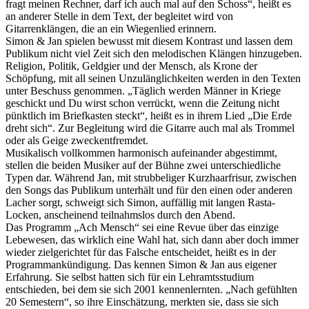
fragt meinen Rechner, darf ich auch mal auf den Schoss“, heißt es
an anderer Stelle in dem Text, der begleitet wird von
Gitarrenklängen, die an ein Wiegenlied erinnern.
Simon & Jan spielen bewusst mit diesem Kontrast und lassen dem
Publikum nicht viel Zeit sich den melodischen Klängen hinzugeben.
Religion, Politik, Geldgier und der Mensch, als Krone der
Schöpfung, mit all seinen Unzulänglichkeiten werden in den Texten
unter Beschuss genommen. „Täglich werden Männer in Kriege
geschickt und Du wirst schon verrückt, wenn die Zeitung nicht
pünktlich im Briefkasten steckt“, heißt es in ihrem Lied „Die Erde
dreht sich“. Zur Begleitung wird die Gitarre auch mal als Trommel
oder als Geige zweckentfremdet.
Musikalisch vollkommen harmonisch aufeinander abgestimmt,
stellen die beiden Musiker auf der Bühne zwei unterschiedliche
Typen dar. Während Jan, mit strubbeliger Kurzhaarfrisur, zwischen
den Songs das Publikum unterhält und für den einen oder anderen
Lacher sorgt, schweigt sich Simon, auffällig mit langen Rasta-
Locken, anscheinend teilnahmslos durch den Abend.
Das Programm „Ach Mensch“ sei eine Revue über das einzige
Lebewesen, das wirklich eine Wahl hat, sich dann aber doch immer
wieder zielgerichtet für das Falsche entscheidet, heißt es in der
Programmankündigung. Das kennen Simon & Jan aus eigener
Erfahrung. Sie selbst hatten sich für ein Lehramtsstudium
entschieden, bei dem sie sich 2001 kennenlernten. „Nach gefühlten
20 Semestern“, so ihre Einschätzung, merkten sie, dass sie sich