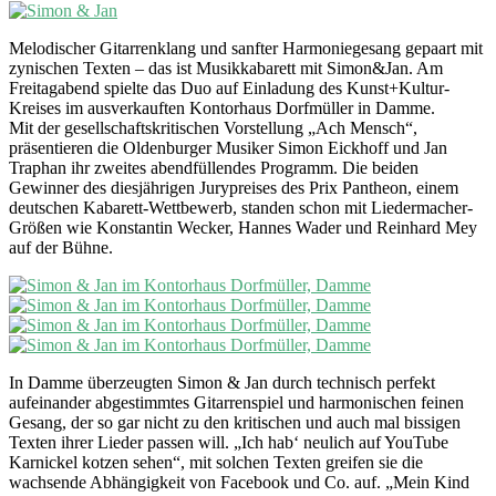
Melodischer Gitarrenklang und sanfter Harmoniegesang gepaart mit
zynischen Texten – das ist Musikkabarett mit Simon&Jan. Am
Freitagabend spielte das Duo auf Einladung des Kunst+Kultur-
Kreises im ausverkauften Kontorhaus Dorfmüller in Damme.
Mit der gesellschaftskritischen Vorstellung „Ach Mensch“,
präsentieren die Oldenburger Musiker Simon Eickhoff und Jan
Traphan ihr zweites abendfüllendes Programm. Die beiden
Gewinner des diesjährigen Jurypreises des Prix Pantheon, einem
deutschen Kabarett-Wettbewerb, standen schon mit Liedermacher-
Größen wie Konstantin Wecker, Hannes Wader und Reinhard Mey
auf der Bühne.
In Damme überzeugten Simon & Jan durch technisch perfekt
aufeinander abgestimmtes Gitarrenspiel und harmonischen feinen
Gesang, der so gar nicht zu den kritischen und auch mal bissigen
Texten ihrer Lieder passen will. „Ich hab‘ neulich auf YouTube
Karnickel kotzen sehen“, mit solchen Texten greifen sie die
wachsende Abhängigkeit von Facebook und Co. auf. „Mein Kind