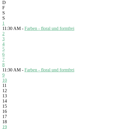
D
F
S
S
1
11:30 AM -
Farben - floral und formfrei
2
3
4
5
6
7
8
11:30 AM -
Farben - floral und formfrei
9
10
11
12
13
14
15
16
17
18
19