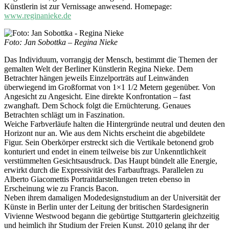
Künstlerin ist zur Vernissage anwesend. Homepage:
www.reginanieke.de
Foto: Jan Sobottka – Regina Nieke
Das Individuum, vorrangig der Mensch, bestimmt die Themen der
gemalten Welt der Berliner Künstlerin Regina Nieke. Dem
Betrachter hängen jeweils Einzelporträts auf Leinwänden
überwiegend im Großformat von 1×1 1/2 Metern gegenüber. Von
Angesicht zu Angesicht. Eine direkte Konfrontation – fast
zwanghaft. Dem Schock folgt die Ernüchterung. Genaues
Betrachten schlägt um in Faszination.
Weiche Farbverläufe halten die Hintergründe neutral und deuten den
Horizont nur an. Wie aus dem Nichts erscheint die abgebildete
Figur. Sein Oberkörper erstreckt sich die Vertikale betonend grob
konturiert und endet in einem teilweise bis zur Unkenntlichkeit
verstümmelten Gesichtsausdruck. Das Haupt bündelt alle Energie,
erwirkt durch die Expressivität des Farbauftrags. Parallelen zu
Alberto Giacomettis Portraitdarstellungen treten ebenso in
Erscheinung wie zu Francis Bacon.
Neben ihrem damaligen Modedesignstudium an der Universität der
Künste in Berlin unter der Leitung der britischen Stardesignerin
Vivienne Westwood begann die gebürtige Stuttgarterin gleichzeitig
und heimlich ihr Studium der Freien Kunst. 2010 gelang ihr der