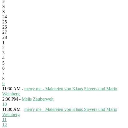
F
S
S
24
25
26
27
28
1
2
3
4
5
6
7
8
9
11:30 AM -
merry me - Malereien von Klaus Sievers und Mario
Weinberg
2:30 PM -
Melis Zauberwelt
10
11:30 AM -
merry me - Malereien von Klaus Sievers und Mario
Weinberg
11
12