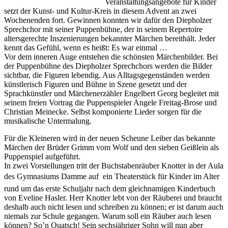
Veranstaltungsangebote für Kinder
setzt der Kunst- und Kultur-Kreis in diesem Advent an zwei
Wochenenden fort. Gewinnen konnten wir dafür den Diepholzer
Sprechchor mit seiner Puppenbühne, der in seinem Repertoire
altersgerechte Inszenierungen bekannter Märchen bereithält. Jeder
kennt das Gefühl, wenn es heißt: Es war einmal …
Vor dem inneren Auge entstehen die schönsten Märchenbilder. Bei
der Puppenbühne des Diepholzer Sprechchors werden die Bilder
sichtbar, die Figuren lebendig. Aus Alltagsgegenständen werden
künstlerisch Figuren und Bühne in Szene gesetzt und der
Sprachkünstler und Märchenerzähler Engelbert Georg begleitet mit
seinem freien Vortrag die Puppenspieler Angele Freitag-Brose und
Christian Meinecke. Selbst komponierte Lieder sorgen für die
musikalische Untermalung.
Für die Kleineren wird in der neuen Scheune Leiber das bekannte
Märchen der Brüder Grimm vom Wolf und den sieben Geißlein als
Puppenspiel aufgeführt.
In zwei Vorstellungen tritt der Buchstabenräuber Knotter in der Aula
des Gymnasiums Damme auf  ein Theaterstück für Kinder im Alter
rund um das erste Schuljahr nach dem gleichnamigen Kinderbuch
von Eveline Hasler. Herr Knotter lebt von der Räuberei und braucht
deshalb auch nicht lesen und schreiben zu können; er ist darum auch
niemals zur Schule gegangen. Warum soll ein Räuber auch lesen
können? So’n Quatsch! Sein sechsjähriger Sohn will nun aber