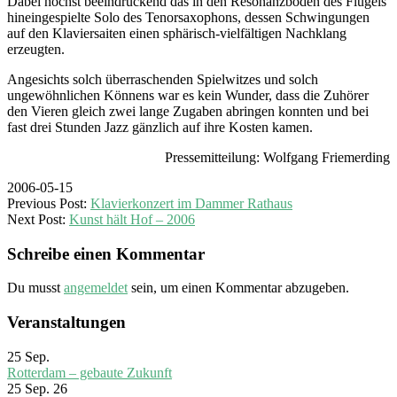
Dabei höchst beeindruckend das in den Resonanzboden des Flügels
hineingespielte Solo des Tenorsaxophons, dessen Schwingungen
auf den Klaviersaiten einen sphärisch-vielfältigen Nachklang
erzeugten.
Angesichts solch überraschenden Spielwitzes und solch
ungewöhnlichen Könnens war es kein Wunder, dass die Zuhörer
den Vieren gleich zwei lange Zugaben abringen konnten und bei
fast drei Stunden Jazz gänzlich auf ihre Kosten kamen.
Pressemitteilung: Wolfgang Friemerding
2006-05-15
Previous Post:
Klavierkonzert im Dammer Rathaus
Next Post:
Kunst hält Hof – 2006
Schreibe einen Kommentar
Du musst
angemeldet
sein, um einen Kommentar abzugeben.
Veranstaltungen
25
Sep.
Rotterdam – gebaute Zukunft
25 Sep. 26