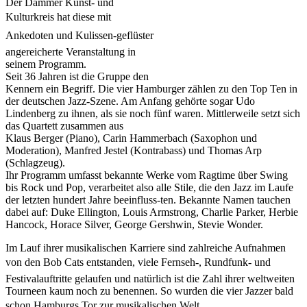
Der Dammer Kunst- und
Kulturkreis hat diese mit
Ankedoten und Kulissen-geflüster
angereicherte Veranstaltung in
seinem Programm.
Seit 36 Jahren ist die Gruppe den
Kennern ein Begriff. Die vier Hamburger zählen zu den Top Ten in
der deutschen Jazz-Szene. Am Anfang gehörte sogar Udo
Lindenberg zu ihnen, als sie noch fünf waren. Mittlerweile setzt sich
das Quartett zusammen aus
Klaus Berger (Piano), Carin Hammerbach (Saxophon und
Moderation), Manfred Jestel (Kontrabass) und Thomas Arp
(Schlagzeug).
Ihr Programm umfasst bekannte Werke vom Ragtime über Swing
bis Rock und Pop, verarbeitet also alle Stile, die den Jazz im Laufe
der letzten hundert Jahre beeinfluss-ten. Bekannte Namen tauchen
dabei auf: Duke Ellington, Louis Armstrong, Charlie Parker, Herbie
Hancock, Horace Silver, George Gershwin, Stevie Wonder.
Im Lauf ihrer musikalischen Karriere sind zahlreiche Aufnahmen
von den Bob Cats entstanden, viele Fernseh-, Rundfunk- und
Festivalauftritte gelaufen und natürlich ist die Zahl ihrer weltweiten
Tourneen kaum noch zu benennen. So wurden die vier Jazzer bald
schon Hamburgs Tor zur musikalischen Welt.