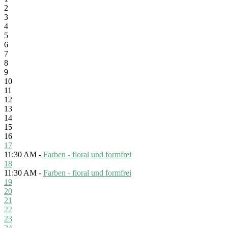
2
3
4
5
6
7
8
9
10
11
12
13
14
15
16
17
11:30 AM -
Farben - floral und formfrei
18
11:30 AM -
Farben - floral und formfrei
19
20
21
22
23
24