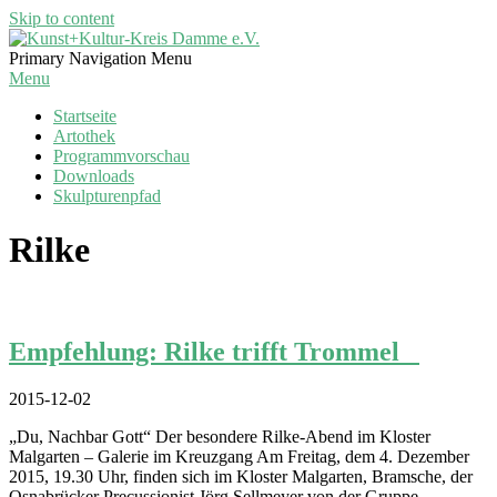
Skip to content
Kunst+Kultur-
Primary Navigation Menu
Kreis
Menu
Damme
Startseite
e.V.
Artothek
Programmvorschau
Downloads
Skulpturenpfad
Rilke
Empfehlung: Rilke trifft Trommel
2015-12-02
„Du, Nachbar Gott“ Der besondere Rilke-Abend im Kloster
Malgarten – Galerie im Kreuzgang Am Freitag, dem 4. Dezember
2015, 19.30 Uhr, finden sich im Kloster Malgarten, Bramsche, der
Osnabrücker Precussionist Jörg Sellmeyer von der Gruppe