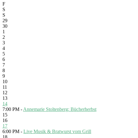
F
S
S
29
30
1
2
3
4
5
6
7
8
9
10
11
12
13
14
7:00 PM -
Annemarie Stoltenberg: Bücherherbst
15
16
17
6:00 PM -
Live Musik & Bratwurst vom Grill
18