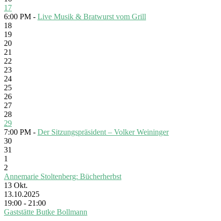
17
6:00 PM -
Live Musik & Bratwurst vom Grill
18
19
20
21
22
23
24
25
26
27
28
29
7:00 PM -
Der Sitzungspräsident – Volker Weininger
30
31
1
2
Annemarie Stoltenberg: Bücherherbst
13
Okt.
13.10.2025
19:00 - 21:00
Gaststätte Butke Bollmann