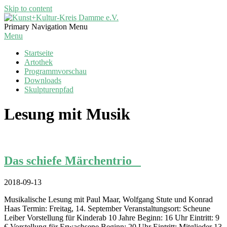
Skip to content
Kunst+Kultur-
Primary Navigation Menu
Kreis
Menu
Damme
Startseite
e.V.
Artothek
Programmvorschau
Downloads
Skulpturenpfad
Lesung mit Musik
Das schiefe Märchentrio
2018-09-13
Musikalische Lesung mit Paul Maar, Wolfgang Stute und Konrad
Haas Termin: Freitag, 14. September Veranstaltungsort: Scheune
Leiber Vorstellung für Kinderab 10 Jahre Beginn: 16 Uhr Eintritt: 9
€ Vorstellung für Erwachsene Beginn: 20 Uhr Eintritt: Mitglieder 13