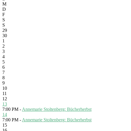
M
D
F
S
S
29
30
1
2
3
4
5
6
7
8
9
10
11
12
13
7:00 PM -
Annemarie Stoltenberg: Bücherherbst
14
7:00 PM -
Annemarie Stoltenberg: Bücherherbst
15
16