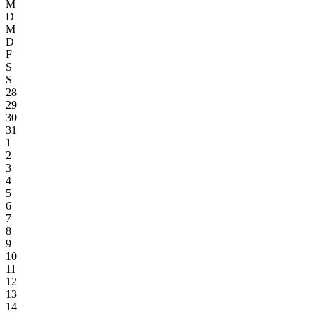
M
D
M
D
F
S
S
28
29
30
31
1
2
3
4
5
6
7
8
9
10
11
12
13
14