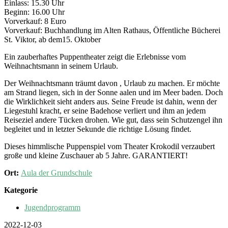
Einlass: 15.30 Uhr
Beginn: 16.00 Uhr
Vorverkauf: 8 Euro
Vorverkauf: Buchhandlung im Alten Rathaus, Öffentliche Bücherei
St. Viktor, ab dem15. Oktober
Ein zauberhaftes Puppentheater zeigt die Erlebnisse vom
Weihnachtsmann in seinem Urlaub.
Der Weihnachtsmann träumt davon , Urlaub zu machen. Er möchte
am Strand liegen, sich in der Sonne aalen und im Meer baden. Doch
die Wirklichkeit sieht anders aus. Seine Freude ist dahin, wenn der
Liegestuhl kracht, er seine Badehose verliert und ihm an jedem
Reiseziel andere Tücken drohen. Wie gut, dass sein Schutzengel ihn
begleitet und in letzter Sekunde die richtige Lösung findet.
Dieses himmlische Puppenspiel vom Theater Krokodil verzaubert
große und kleine Zuschauer ab 5 Jahre. GARANTIERT!
Ort:
Aula der Grundschule
Kategorie
Jugendprogramm
2022-12-03