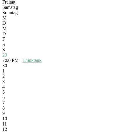
Freitag
Samstag
Sonntag
M
D
M
D
F
S
S
29
7:00 PM -
Thinktank
30
1
2
3
4
5
6
7
8
9
10
11
12