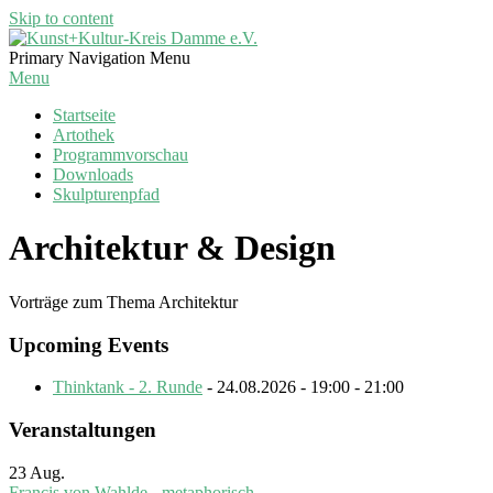
Skip to content
Kunst+Kultur-
Primary Navigation Menu
Kreis
Menu
Damme
Startseite
e.V.
Artothek
Programmvorschau
Downloads
Skulpturenpfad
Architektur & Design
Vorträge zum Thema Architektur
Upcoming Events
Thinktank - 2. Runde
- 24.08.2026 - 19:00 - 21:00
Veranstaltungen
23
Aug.
Francis von Wahlde - metaphorisch