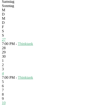
Samstag
Sonntag
M
D
M
D
F
S
S
27
7:00 PM -
Thinktank
28
29
30
1
2
3
4
7:00 PM -
Thinktank
5
6
7
8
9
10