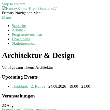
Skip to content
Kunst+Kultur-
Primary Navigation Menu
Kreis
Menu
Damme
Startseite
e.V.
Artothek
Programmvorschau
Downloads
Skulpturenpfad
Architektur & Design
Vorträge zum Thema Architektur
Upcoming Events
Thinktank - 2. Runde
- 24.08.2026 - 19:00 - 21:00
Veranstaltungen
23
Aug.
Francis von Wahlde - metaphorisch