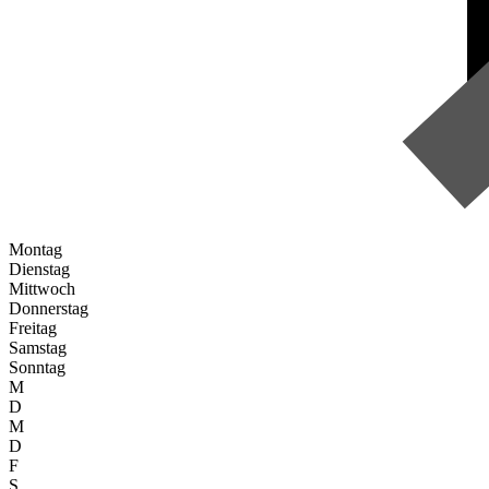
Montag
Dienstag
Mittwoch
Donnerstag
Freitag
Samstag
Sonntag
M
D
M
D
F
S