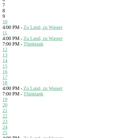
7
8
9
10
4:00 PM -
Zu Land, zu Wasser
11
4:00 PM -
Zu Land, zu Wasser
7:00 PM -
Thinktank
12
13
14
15
16
17
18
4:00 PM -
Zu Land, zu Wasser
7:00 PM -
Thinktank
19
20
21
22
23
24
25