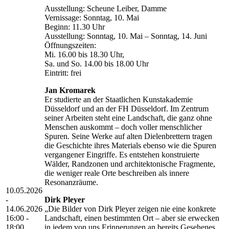
Ausstellung: Scheune Leiber, Damme
Vernissage: Sonntag, 10. Mai
Beginn: 11.30 Uhr
Ausstellung: Sonntag, 10. Mai – Sonntag, 14. Juni
Öffnungszeiten:
Mi. 16.00 bis 18.30 Uhr,
Sa. und So. 14.00 bis 18.00 Uhr
Eintritt: frei
Jan Kromarek
Er studierte an der Staatlichen Kunstakademie
Düsseldorf und an der FH Düsseldorf. Im Zentrum
seiner Arbeiten steht eine Landschaft, die ganz ohne
Menschen auskommt – doch voller menschlicher
Spuren. Seine Werke auf alten Dielenbrettern tragen
die Geschichte ihres Materials ebenso wie die Spuren
vergangener Eingriffe. Es entstehen konstruierte
Wälder, Randzonen und architektonische Fragmente,
die weniger reale Orte beschreiben als innere
Resonanzräume.
10.05.2026
-
Dirk Pleyer
14.06.2026
„Die Bilder von Dirk Pleyer zeigen nie eine konkrete
16:00 -
Landschaft, einen bestimmten Ort – aber sie erwecken
18:00
in jedem von uns Erinnerungen an bereits Gesehenes,