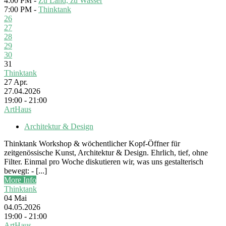
4:00 PM -
Zu Land, zu Wasser
7:00 PM -
Thinktank
26
27
28
29
30
31
Thinktank
27
Apr.
27.04.2026
19:00 - 21:00
ArtHaus
Architektur & Design
Thinktank Workshop & wöchentlicher Kopf-Öffner für
zeitgenössische Kunst, Architektur & Design. Ehrlich, tief, ohne
Filter. Einmal pro Woche diskutieren wir, was uns gestalterisch
bewegt: - [...]
More Info
Thinktank
04
Mai
04.05.2026
19:00 - 21:00
ArtHaus