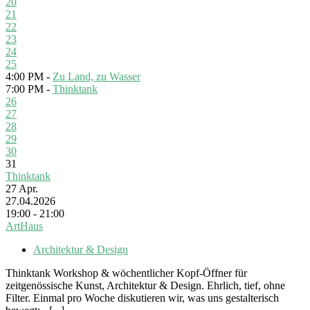
20
21
22
23
24
25
4:00 PM -
Zu Land, zu Wasser
7:00 PM -
Thinktank
26
27
28
29
30
31
Thinktank
27
Apr.
27.04.2026
19:00 - 21:00
ArtHaus
Architektur & Design
Thinktank Workshop & wöchentlicher Kopf-Öffner für
zeitgenössische Kunst, Architektur & Design. Ehrlich, tief, ohne
Filter. Einmal pro Woche diskutieren wir, was uns gestalterisch