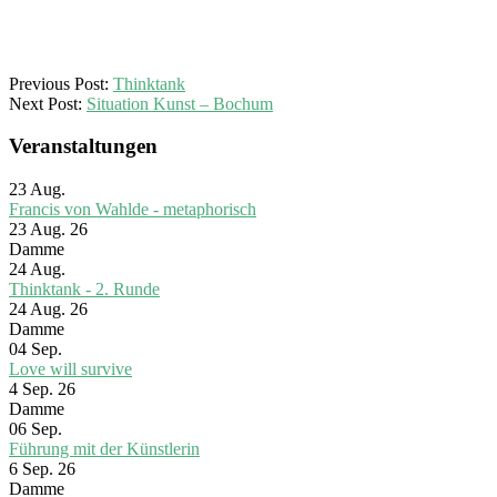
2026-
Previous Post:
Thinktank
01-
Next Post:
Situation Kunst – Bochum
25
Veranstaltungen
23
Aug.
Francis von Wahlde - metaphorisch
23 Aug. 26
Damme
24
Aug.
Thinktank - 2. Runde
24 Aug. 26
Damme
04
Sep.
Love will survive
4 Sep. 26
Damme
06
Sep.
Führung mit der Künstlerin
6 Sep. 26
Damme