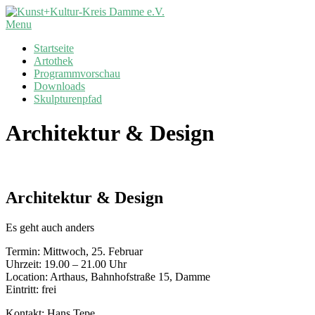
Skip
to
Kunst+Kultur-
Primary
Menu
content
Kreis
Navigation
Startseite
Damme
Menu
Artothek
e.V.
Programmvorschau
Downloads
Skulpturenpfad
Architektur & Design
Architektur & Design
Es geht auch anders
Termin: Mittwoch, 25. Februar
Uhrzeit: 19.00 – 21.00 Uhr
Location: Arthaus, Bahnhofstraße 15, Damme
Eintritt: frei
Kontakt: Hans Tepe