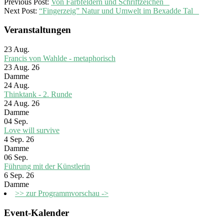
2019-
Previous Post:
Von Farbfeldern und Schriftzeichen
06-
Next Post:
“Fingerzeig” Natur und Umwelt im Bexadde Tal
14
Veranstaltungen
23
Aug.
Francis von Wahlde - metaphorisch
23 Aug. 26
Damme
24
Aug.
Thinktank - 2. Runde
24 Aug. 26
Damme
04
Sep.
Love will survive
4 Sep. 26
Damme
06
Sep.
Führung mit der Künstlerin
6 Sep. 26
Damme
>> zur Programmvorschau ->
Event-Kalender