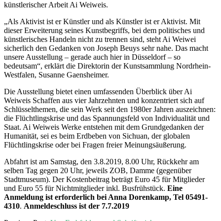
künstlerischer Arbeit Ai Weiweis.
„Als Aktivist ist er Künstler und als Künstler ist er Aktivist. Mit
dieser Erweiterung seines Kunstbegriffs, bei dem politisches und
künstlerisches Handeln nicht zu trennen sind, steht Ai Weiwei
sicherlich den Gedanken von Joseph Beuys sehr nahe. Das macht
unsere Ausstellung – gerade auch hier in Düsseldorf – so
bedeutsam“, erklärt die Direktorin der Kunstsammlung Nordrhein-
Westfalen, Susanne Gaensheimer.
Die Ausstellung bietet einen umfassenden Überblick über Ai
Weiweis Schaffen aus vier Jahrzehnten und konzentriert sich auf
Schlüsselthemen, die sein Werk seit den 1980er Jahren auszeichnen:
die Flüchtlingskrise und das Spannungsfeld von Individualität und
Staat. Ai Weiweis Werke entstehen mit dem Grundgedanken der
Humanität, sei es beim Erdbeben von Sichuan, der globalen
Flüchtlingskrise oder bei Fragen freier Meinungsäußerung.
Abfahrt ist am Samstag, den 3.8.2019, 8.00 Uhr, Rückkehr am
selben Tag gegen 20 Uhr, jeweils ZOB, Damme (gegenüber
Stadtmuseum). Der Kostenbeitrag beträgt Euro 45 für Mitglieder
und Euro 55 für Nichtmitglieder inkl. Busfrühstück.
Eine
Anmeldung ist erforderlich bei Anna Dorenkamp, Tel 05491-
4310
.
Anmeldeschluss ist der 7.7.2019