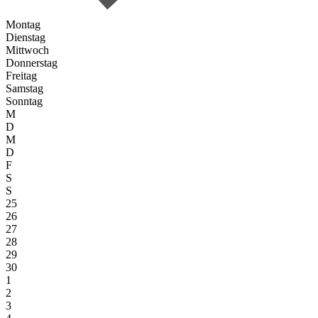
Montag
Dienstag
Mittwoch
Donnerstag
Freitag
Samstag
Sonntag
M
D
M
D
F
S
S
25
26
27
28
29
30
1
2
3