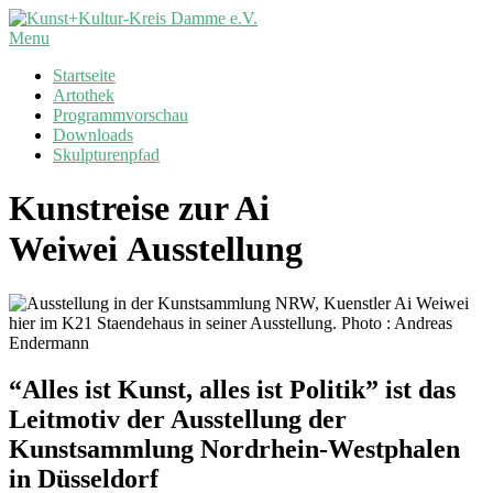
Skip
to
Kunst+Kultur-
Primary
Menu
content
Kreis
Navigation
Startseite
Damme
Menu
Artothek
e.V.
Programmvorschau
Downloads
Skulpturenpfad
Kunstreise zur Ai
Weiwei Ausstellung
“Alles ist Kunst, alles ist Politik” ist das
Leitmotiv der Ausstellung der
Kunstsammlung Nordrhein-Westphalen
in Düsseldorf