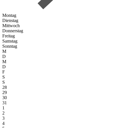
Montag
Dienstag
Mittwoch
Donnerstag
Freitag
Samstag
Sonntag
M
D
M
D
F
S
S
28
29
30
31
1
2
3
4