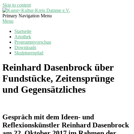
Skip to content
Kunst+Kultur-
Primary Navigation Menu
Kreis
Menu
Damme
Startseite
e.V.
Artothek
Programmvorschau
Downloads
Skulpturenpfad
Reinhard Dasenbrock über
Fundstücke, Zeitensprünge
und Gegensätzliches
Gespräch mit dem Ideen- und
Reflexionskünstler Reinhard Dasenbrock
am 22. Oktober 2017 im Rahmen der