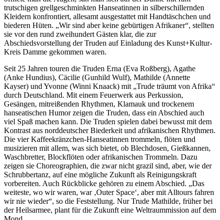
trutschigen grellgeschminkten Hanseatinnen in silberschillernden
Kleidern konfrontiert, allesamt ausgestattet mit Handtäschchen und
biederen Hüten. „Wir sind aber keine gebürtigen Afrikaner“, stellten
sie vor den rund zweihundert Gästen klar, die zur
Abschiedsvorstellung der Truden auf Einladung des Kunst+Kultur-
Kreis Damme gekommen waren.
Seit 25 Jahren touren die Truden Erna (Eva Roßberg), Agathe
(Anke Hundius), Cäcilie (Gunhild Wulf), Mathilde (Annette
Kayser) und Yvonne (Winni Knaack) mit „Trude träumt von Afrika“
durch Deutschland. Mit einem Feuerwerk aus Perkussion,
Gesängen, mitreißenden Rhythmen, Klamauk und trockenem
hanseatischen Humor zeigen die Truden, dass ein Abschied auch
viel Spaß machen kann. Die Truden spielen dabei bewusst mit dem
Kontrast aus norddeutscher Biederkeit und afrikanischen Rhythmen.
Die vier Kaffeekränzchen-Hanseatinnen trommeln, flöten und
musizieren mit allem, was sich bietet, ob Blechdosen, Gießkannen,
Waschbretter, Blockflöten oder afrikanischen Trommeln. Dazu
zeigen sie Choreographien, die zwar nicht grazil sind, aber, wie der
Schrubbertanz, auf eine mögliche Zukunft als Reinigungskraft
vorbereiten. Auch Rückblicke gehören zu einem Abschied. „Das
weiteste, wo wir waren, war ‚Outer Space‘, aber mit Alltours fahren
wir nie wieder“, so die Feststellung. Nur Trude Mathilde, früher bei
der Heilsarmee, plant für die Zukunft eine Weltraummission auf dem
Mond.