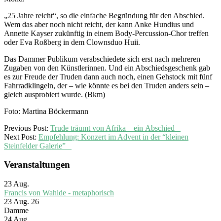
„25 Jahre reicht“, so die einfache Begründung für den Abschied.
Wem das aber noch nicht reicht, der kann Anke Hundius und
Annette Kayser zukünftig in einem Body-Percussion-Chor treffen
oder Eva Roßberg in dem Clownsduo Huii.
Das Dammer Publikum verabschiedete sich erst nach mehreren
Zugaben von den Künstlerinnen. Und ein Abschiedsgeschenk gab
es zur Freude der Truden dann auch noch, einen Gehstock mit fünf
Fahrradklingeln, der – wie könnte es bei den Truden anders sein –
gleich ausprobiert wurde. (Bkm)
Foto: Martina Böckermann
2016-
Previous Post:
Trude träumt von Afrika – ein Abschied
11-
Next Post:
Empfehlung: Konzert im Advent in der “kleinen
26
Steinfelder Galerie”
Veranstaltungen
23
Aug.
Francis von Wahlde - metaphorisch
23 Aug. 26
Damme
24
Aug.