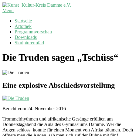
Skip
to
Kunst+Kultur-
Primary
Menu
content
Kreis
Navigation
Startseite
Damme
Menu
Artothek
e.V.
Programmvorschau
Downloads
Skulpturenpfad
Die Truden sagen „Tschüss“
Eine explosive Abschiedsvorstellung
Bericht vom 24. November 2016
Trommelrhythmen und afrikanische Gesänge erfüllten am
Donnerstagabend die Aula des Gymnasiums Damme. Wer die
Augen schloss, konnte für einen Moment von Afrika träumen. Doch
öffnete man die Augen, sah man sich auf der Bühne mit fünf