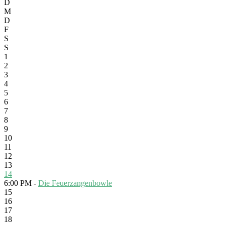
D
M
D
F
S
S
1
2
3
4
5
6
7
8
9
10
11
12
13
14
6:00 PM -
Die Feuerzangenbowle
15
16
17
18